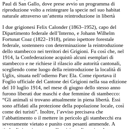
Paul di San Gallo, dove prese avvio un programma di
riproduzione volto a reintegrare la specie nel suo habitat
naturale attraverso un’attenta reintroduzione in libertà
I due grigionesi Felix Calonder (1863–1952), capo del
Dipartimento federale dell’Interno, e Johann Wilhelm
Fortunat Coaz (1822–1918), primo ispettore forestale
federale, sostennero con determinazione la reintroduzione
dello stambecco nei territori dei Grigioni. Fu così che, nel
1914, la Confederazione acquistò alcuni esemplari di
stambecco e ne richiese il rilascio alle autorità cantonali,
scegliendo come luogo della reintroduzione la località di
Uglix, situata nell’odierno Parc Ela. Come riportava il
Foglio ufficiale del Cantone dei Grigioni nella sua edizione
del 10 luglio 1914, nel mese di giugno dello stesso anno
furono liberati due maschi e due femmine di stambecco:
“Gli animali si trovano attualmente in piena libertà. Essi
sono affidati alla protezione della popolazione locale, così
come dei turisti”. Inoltre, l’avviso precisava che
l’abbattimento o il mettere in pericolo gli stambecchi era
severamente vietato e punito con pesanti ammende. A