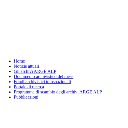
Vai
al
contenuto
Home
Notizie attuali
Gli archivi ARGE ALP
Documento archivistico del mese
Fondi archivistici transnazionali
Portale di ricerca
Programma di scambio degli archivi ARGE ALP
Pubblicazioni