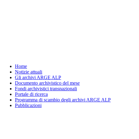
Vai
al
contenuto
Home
Notizie attuali
Gli archivi ARGE ALP
Documento archivistico del mese
Fondi archivistici transnazionali
Portale di ricerca
Programma di scambio degli archivi ARGE ALP
Pubblicazioni