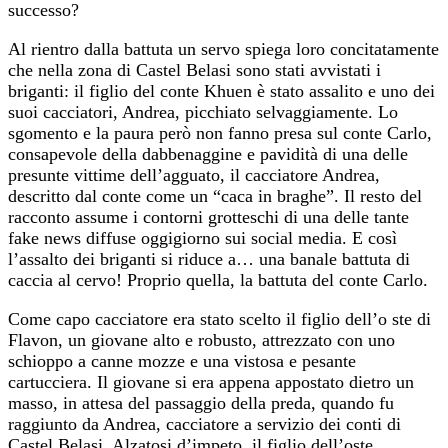
successo?
Al rientro dalla battuta un servo spiega loro concitatamente
che nella zona di Castel Belasi sono stati avvistati i
briganti: il figlio del conte Khuen è stato assalito e uno dei
suoi cacciatori, Andrea, picchiato selvaggiamente. Lo
sgomento e la paura però non fanno presa sul conte Carlo,
consapevole della dabbenaggine e pavidità di una delle
presunte vittime dell’agguato, il cacciatore Andrea,
descritto dal conte come un “caca in braghe”. Il resto del
racconto assume i contorni grotteschi di una delle tante
fake news diffuse oggigiorno sui social media. E così
l’assalto dei briganti si riduce a… una banale battuta di
caccia al cervo! Proprio quella, la battuta del conte Carlo.
Come capo cacciatore era stato scelto il figlio dell’o ste di
Flavon, un giovane alto e robusto, attrezzato con uno
schioppo a canne mozze e una vistosa e pesante
cartucciera. Il giovane si era appena appostato dietro un
masso, in attesa del passaggio della preda, quando fu
raggiunto da Andrea, cacciatore a servizio dei conti di
Castel Belasi. Alzatosi d’impeto, il figlio dell’oste