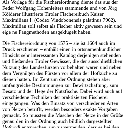
Als Vorlage für die Fischereiordnung diente das aus der
Feder Wolfgang Hohenleiters stammende und von Jörg
Kölderer illustrierte Tiroler Fischereibuch Kaiser
Maximilians I. (Codex Vindobonensis palatinus 7962).
Maximilian soll selbst als Fischer aktiv gewesen sein und
eige ne Fangmethoden ausgeklügelt haben.
Die Fischereiordnung von 1575 – sie ist 1604 auch im
Druck erschienen – enthält einen in ortsnamenkundlicher
Hinsicht sehr interessanten Katalog derjenigen stehenden
und fließenden Tiroler Gewässer, die der ausschließlichen
Nutzung des Landesfürsten vorbehalten waren und neben
dem Vergnügen des Fürsten vor allem der Hofküche zu
dienen hatten. Im Zentrum der Ordnung stehen aber
umfangreiche Bestimmungen zur Bewirtschaftung, zum
Besatz und der Hege der Nutzfische. Dabei wird auch auf
verschiedene Techniken der praktizierten Fischerei
eingegangen. Was den Einsatz von verschiedenen Arten
von Netzen betrifft, werden besonders exakte Vorgaben
gemacht. So mussten die Maschen der Netze in der Größe
genau den in der Ordnung auch bildlich dargestellten
Hofmodl
entsprechen, um zu vermeiden, dass es bei den